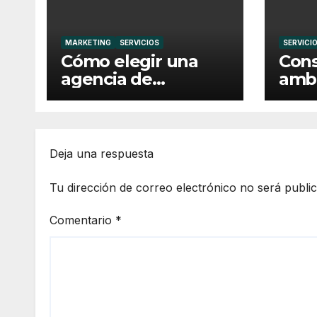
MARKETING
SERVICIOS
SERVICI
Cómo elegir una
Cons
agencia de
ambi
desarrollo web para
repo
crear una web
sost
profesional y eficaz
para
más 
Deja una respuesta
Tu dirección de correo electrónico no será publi
Comentario
*