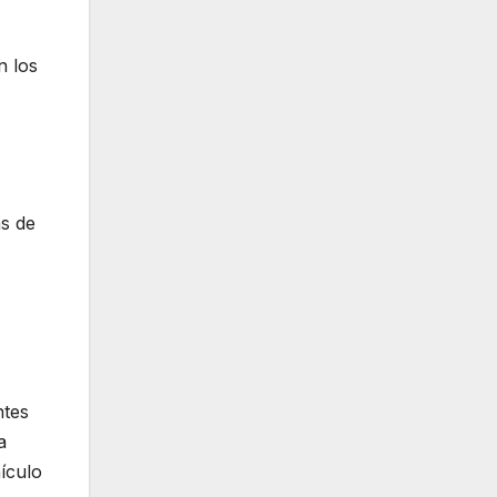
n los
as de
ntes
a
ículo