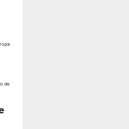
 ropa
no de
e