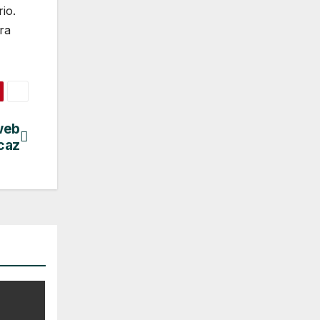
io.
ra
web
caz