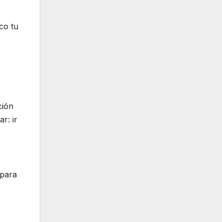
co tu
ción
r: ir
 para