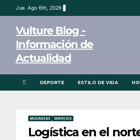
Ir
Jue. Ago 6th, 2026
al
contenido
Vulture Blog -
Información de
Actualidad
DEPORTE
ESTILO DE VIDA
HO
MUDANZAS
SERVICIOS
Logística en el nort