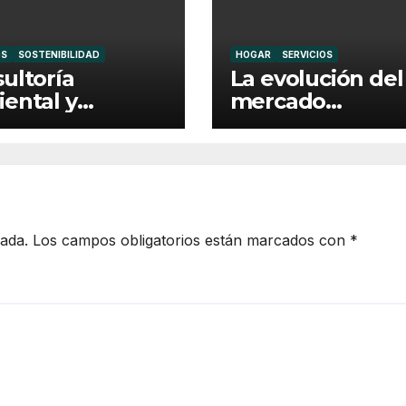
OS
SOSTENIBILIDAD
HOGAR
SERVICIOS
ultoría
La evolución del
ental y
mercado
rting
inmobiliario en l
enible: claves
capital catalana
 una empresa
responsabl
cada.
Los campos obligatorios están marcados con
*