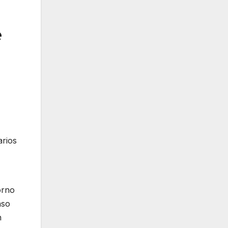
e
arios
orno
aso
n