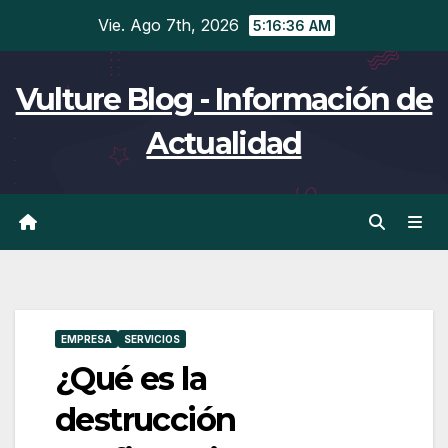
Ir
Vie. Ago 7th, 2026
5:16:37 AM
al
contenido
Vulture Blog - Información de
Actualidad
EMPRESA
SERVICIOS
¿Qué es la
destrucción