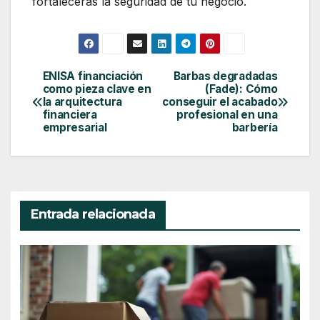
fortalecerás la seguridad de tu negocio.
ENISA financiación
Barbas degradadas
Navegación
como pieza clave en
(Fade): Cómo
de
la arquitectura
conseguir el acabado
financiera
profesional en una
entradas
empresarial
barbería
Entrada relacionada