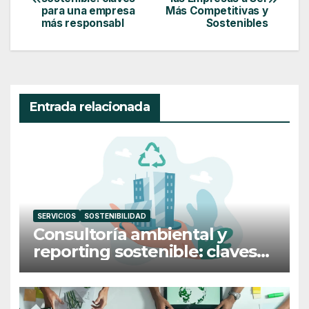
para una empresa
Más Competitivas y
entradas
más responsabl
Sostenibles
Entrada relacionada
SERVICIOS
SOSTENIBILIDAD
Consultoría ambiental y
reporting sostenible: claves
para una empresa más
responsabl