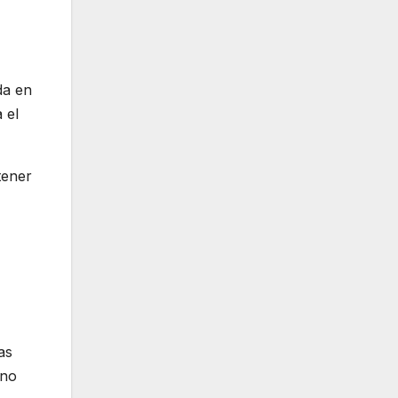
da en
 el
tener
as
uno