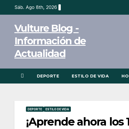
Ir
Sáb. Ago 8th, 2026
al
contenido
Vulture Blog -
Información de
Actualidad
DEPORTE
ESTILO DE VIDA
HO
DEPORTE
ESTILO DE VIDA
¡Aprende ahora los 