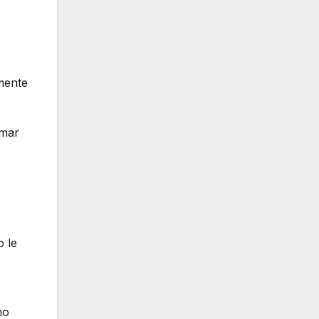
mente
emar
o le
no