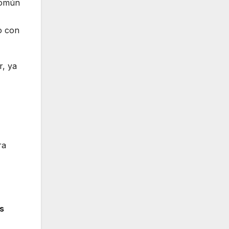
común
o con
r, ya
ra
s