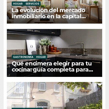
HOGAR
SERVICIOS
La evolución del mercado
inmobiliario en la capital
catalana
GASTRONOMÍA
HOGAR
Qué encimera elegir para tu
cocina: guía completa para
acertar en diseño y
funcionalidad